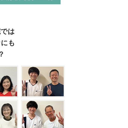
院では
なにも
？