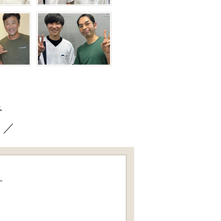
み
？／
す