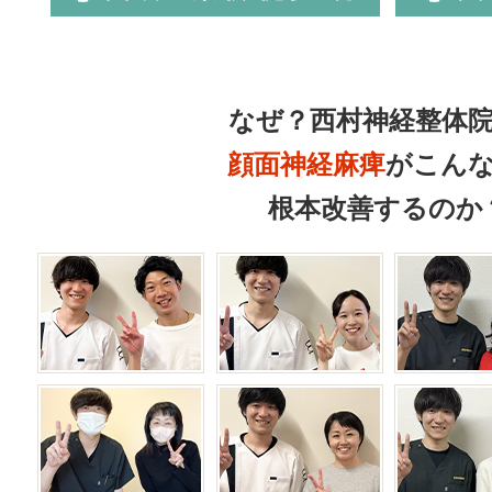
なぜ？西村神経整体
顔面神経麻痺
がこん
根本改善するのか