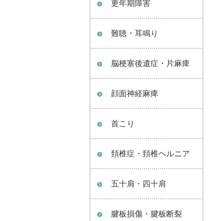
更年期障害
難聴・耳鳴り
脳梗塞後遺症・片麻痺
顔面神経麻痺
首こり
頚椎症・頚椎ヘルニア
五十肩・四十肩
腱板損傷・腱板断裂